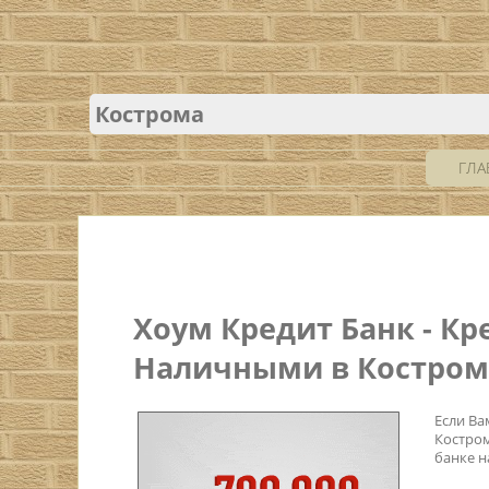
Кострома
ГЛА
Хоум Кредит Банк - К
Наличными в Костром
Если Ва
Костром
банке на