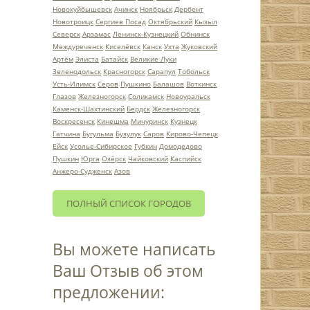
Новокуйбышевск
Ачинск
Ноябрьск
Дербент
Новотроицк
Сергиев Посад
Октябрьский
Кызыл
Северск
Арзамас
Ленинск-Кузнецкий
Обнинск
Междуреченск
Киселёвск
Канск
Ухта
Жуковский
Артём
Элиста
Батайск
Великие Луки
Зеленодольск
Красногорск
Сарапул
Тобольск
Усть-Илимск
Серов
Пушкино
Балашов
Воткинск
Глазов
Железногорск
Соликамск
Новоуральск
Каменск-Шахтинский
Бердск
Железногорск
Воскресенск
Кинешма
Мичуринск
Кузнецк
Гатчина
Бугульма
Бузулук
Саров
Кирово-Чепецк
Ейск
Усолье-Сибирское
Губкин
Домодедово
Пушкин
Юрга
Озёрск
Чайковский
Каспийск
Анжеро-Судженск
Азов
ПОЛНЫЙ СПИСОК ГОРОДОВ
Вы можете написать
Ваш Отзыв об этом
предложении: