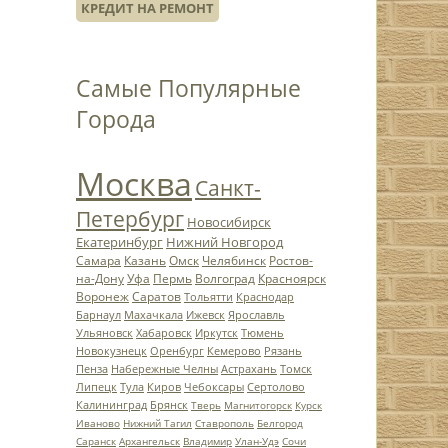
КРЕДИТ НА РЕМОНТ
Самые Популярные
Города
Москва
Санкт-
Петербург
Новосибирск
Екатеринбург
Нижний Новгород
Самара
Казань
Омск
Челябинск
Ростов-
на-Дону
Уфа
Пермь
Волгоград
Красноярск
Воронеж
Саратов
Тольятти
Краснодар
Барнаул
Махачкала
Ижевск
Ярославль
Ульяновск
Хабаровск
Иркутск
Тюмень
Новокузнецк
Оренбург
Кемерово
Рязань
Пенза
Набережные Челны
Астрахань
Томск
Липецк
Тула
Киров
Чебоксары
Сертолово
Калининград
Брянск
Тверь
Магнитогорск
Курск
Иваново
Нижний Тагил
Ставрополь
Белгород
Саранск
Архангельск
Владимир
Улан-Удэ
Сочи