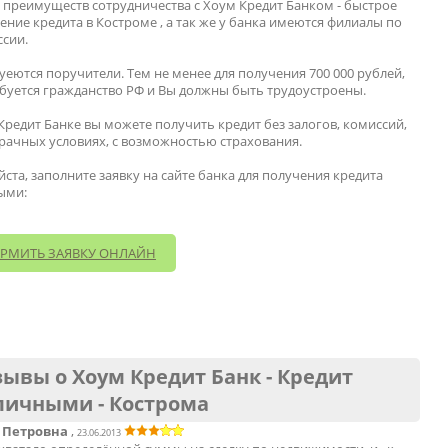
 преимуществ сотрудничества с Хоум Кредит Банком - быстрое
ние кредита в Костроме , а так же у банка имеются филиалы по
ссии.
уеются поручители. Тем не менее для получения 700 000 рублей,
буется гражданство РФ и Вы должны быть трудоустроены.
Кредит Банке вы можете получить кредит без залогов, комиссий,
рачных условиях, с возможностью страхования.
ста, заполните заявку на сайте банка для получения кредита
ыми:
РМИТЬ ЗАЯВКУ ОНЛАЙН
ывы о Хоум Кредит Банк - Кредит
личными - Кострома
 Петровна
,
23.06.2013