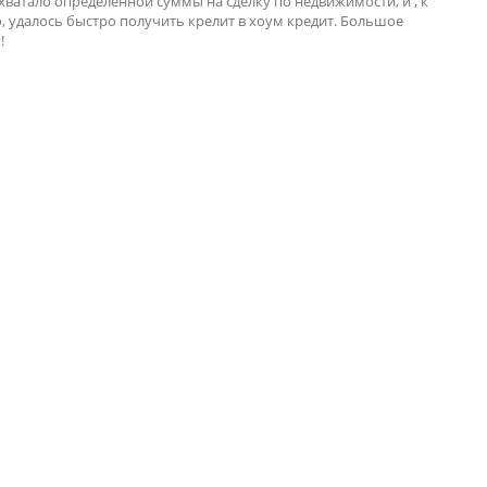
хватало определённой суммы на сделку по недвижимости, и , к
, удалось быстро получить крелит в хоум кредит. Большое
!