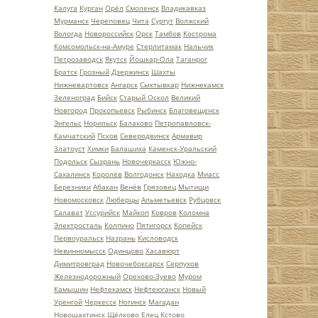
Калуга
Курган
Орёл
Смоленск
Владикавказ
Мурманск
Череповец
Чита
Сургут
Волжский
Вологда
Новороссийск
Орск
Тамбов
Кострома
Комсомольск-на-Амуре
Стерлитамак
Нальчик
Петрозаводск
Якутск
Йошкар-Ола
Таганрог
Братск
Грозный
Дзержинск
Шахты
Нижневартовск
Ангарск
Сыктывкар
Нижнекамск
Зеленоград
Бийск
Старый Оскол
Великий
Новгород
Прокопьевск
Рыбинск
Благовещенск
Энгельс
Норильск
Балаково
Петропавловск-
Камчатский
Псков
Северодвинск
Армавир
Златоуст
Химки
Балашиха
Каменск-Уральский
Подольск
Сызрань
Новочеркасск
Южно-
Сахалинск
Королёв
Волгодонск
Находка
Миасс
Березники
Абакан
Венёв
Грязовец
Мытищи
Новомосковск
Люберцы
Альметьевск
Рубцовск
Салават
Уссурийск
Майкоп
Ковров
Коломна
Электросталь
Колпино
Пятигорск
Копейск
Первоуральск
Назрань
Кисловодск
Невинномысск
Одинцово
Хасавюрт
Димитровград
Новочебоксарск
Серпухов
Железнодорожный
Орехово-Зуево
Муром
Камышин
Нефтекамск
Нефтеюганск
Новый
Уренгой
Черкесск
Ногинск
Магадан
Новошахтинск
Щёлково
Елец
Кстово