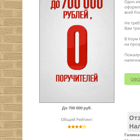
Одно из
оформле
всей Ро
Не треб
Вам тре
В Хоум 
на проз
Пожалуй
наличн
ОФО
До 700 000 руб.
Отз
Общий Рейтинг:
На
Галина